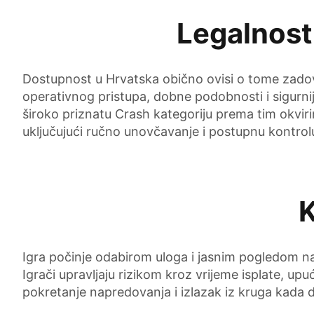
Legalnost
Dostupnost u Hrvatska obično ovisi o tome zadovol
operativnog pristupa, dobne podobnosti i sigurnij
široko priznatu Crash kategoriju prema tim okvirim
uključujući ručno unovčavanje i postupnu kontrolu
K
Igra počinje odabirom uloga i jasnim pogledom na
Igrači upravljaju rizikom kroz vrijeme isplate, upu
pokretanje napredovanja i izlazak iz kruga kada 