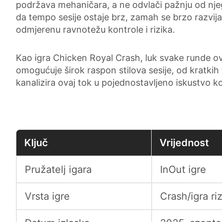
podržava mehaničara, a ne odvlači pažnju od njeg
da tempo sesije ostaje brz, zamah se brzo razvija,
odmjerenu ravnotežu kontrole i rizika.
Kao igra Chicken Royal Crash, luk svake runde ovi
omogućuje širok raspon stilova sesije, od kratkih
kanalizira ovaj tok u pojednostavljeno iskustvo koje
Ključ
Vrijednost
Pružatelj igara
InOut igre
Vrsta igre
Crash/igra ri