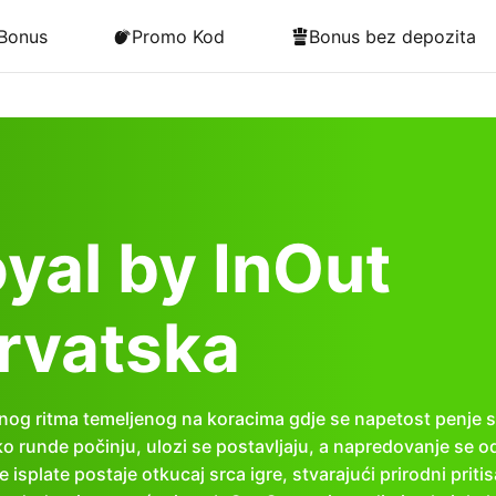
Bonus
Promo Kod
Bonus bez depozita
yal by InOut
rvatska
nog ritma temeljenog na koracima gdje se napetost penje 
 runde počinju, ulozi se postavljaju, a napredovanje se od
 isplate postaje otkucaj srca igre, stvarajući prirodni priti