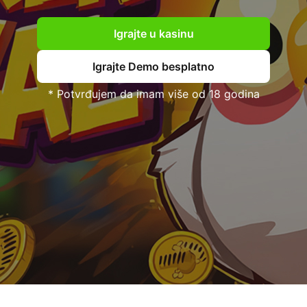
Igrajte u kasinu
Igrajte Demo besplatno
* Potvrđujem da imam više od 18 godina