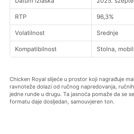
Datum izlaska
2025. szept
RTP
96,3%
Volatilnost
Srednje
Kompatibilnost
Stolna, mobil
Chicken Royal slijeće u prostor koji nagrađuje mal
ravnoteže dolazi od ručnog napredovanja, ručnih izl
jedne runde u drugu. Ta jasnoća pomaže da se sesi
formatu daje dosljedan, samouvjeren ton.